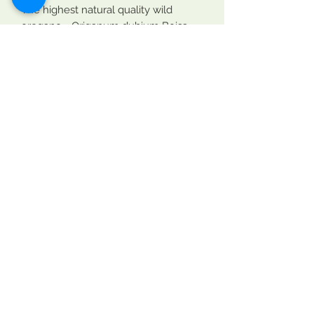
The highest natural quality wild
oregano - Origanum dubium Boiss
Red Oregano Oil from World famous
wild grown Anamur white Oregano
Üretim Yeri: Kekikshop Anemurium
172/1 Mareşal Fevzi Çakmak Caddesi
Yalıevleri mahallesi
33650, Anamur, Mersin, Türkiye
Tarım ve Orman Bakanlığı Gıda
üretimi
İşletme Kayıt No: TR - 33 -K - 034696
Contact Us