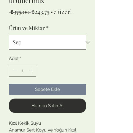
ürünlerimiz
Normal
İndirimli
 ₺375,00 
₺243,75
ve üzeri
Fiyat
Fiyat
Ürün ve Miktar
*
Adet
*
Sepete Ekle
Hemen Satın Al
Kızıl Kekik Suyu
Anamur Sert Koyu ve Yoğun Kızıl