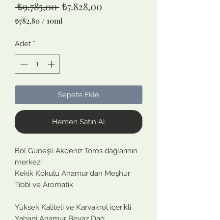
Normal
İndirimli
 ₺9.785,00 
₺7.828,00
Fiyat
Fiyat
₺782,80
/
10ml
10
Mililitre
Adet
*
fiyatı
₺782,80
Sepete Ekle
Hemen Satın Al
Bol Güneşli Akdeniz Toros dağlarının
merkezi
Kekik Kokulu Anamur'dan Meşhur
Tıbbi ve Aromatik
Yüksek Kaliteli ve Karvakrol içerikli
Yabani Anamur Beyaz Dağ