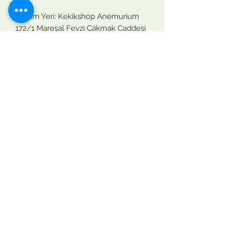
Üretim Yeri: Kekikshop Anemurium
172/1 Mareşal Fevzi Çakmak Caddesi
Yalıevleri mahallesi
33650, Anamur, Mersin, Türkiye
Tarım ve Orman Bakanlığı Gıda
üretimi
İşletme Kayıt No: TR - 33 -K - 034696
Contact Us
gızlılık politikası
sartlar ve kosullar
teslımat ve ıade
Mesafeli Satıs Sozlesmesi
Anamur, Türkiye