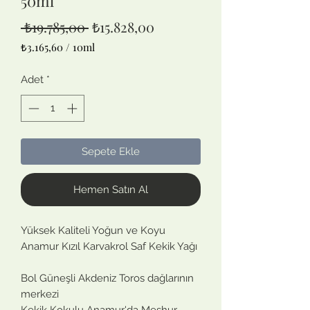
50ml
Normal
İndirimli
 ₺19.785,00 
₺15.828,00
Fiyat
Fiyat
₺3.165,60
/
10ml
10
Mililitre
Adet
*
fiyatı
₺3.165,60
Sepete Ekle
Hemen Satın Al
Yüksek Kaliteli Yoğun ve Koyu
Anamur Kızıl Karvakrol Saf Kekik Yağı
Bol Güneşli Akdeniz Toros dağlarının
merkezi
Kekik Kokulu Anamur'da Meşhur