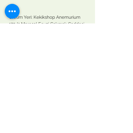
Üretim Yeri: Kekikshop Anemurium
172/1 Mareşal Fevzi Çakmak Caddesi
Yalıevleri mahallesi
33650, Anamur, Mersin, Türkiye
Tarım ve Orman Bakanlığı Gıda
üretimi
İşletme Kayıt No: TR - 33 -K - 034696
Contact Us
gızlılık politikası
sartlar ve kosullar
teslımat ve ıade
Mesafeli Satıs Sozlesmesi