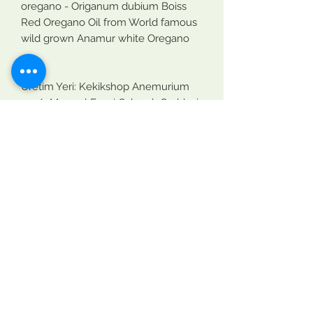
oregano - Origanum dubium Boiss
Red Oregano Oil from World famous
wild grown Anamur white Oregano
Üretim Yeri: Kekikshop Anemurium
172/1 Mareşal Fevzi Çakmak Caddesi
Yalıevleri mahallesi
33650, Anamur, Mersin, Türkiye
Tarım ve Orman Bakanlığı Gıda
üretimi
İşletme Kayıt No: TR - 33 -K - 034696
Contact Us
gızlılık politikası