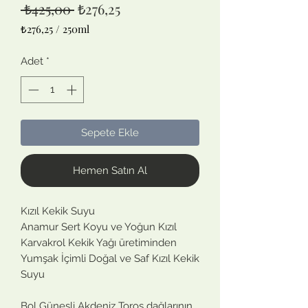
Normal
İndirimli
 ₺425,00 
₺276,25
Fiyat
Fiyat
₺276,25
/
250ml
250
Mililitre
Adet
*
fiyatı
₺276,25
Sepete Ekle
Hemen Satın Al
Kızıl Kekik Suyu
Anamur Sert Koyu ve Yoğun Kızıl
Karvakrol Kekik Yağı üretiminden
Yumşak İçimli Doğal ve Saf Kızıl Kekik
Suyu
Bol Güneşli Akdeniz Toros dağlarının