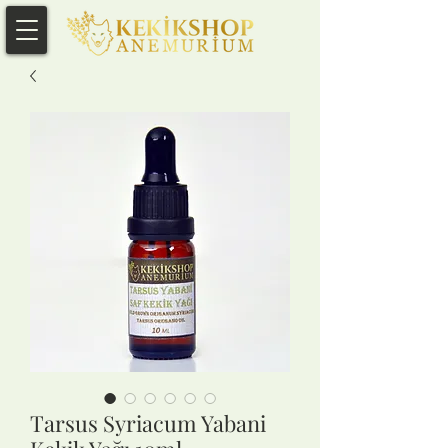
Tarsus Syriacum Yabani