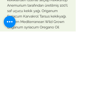
Anemurium tarafından üretilmiş 100%
saf uçucu kekik yağı. Origanum
Syriacum Karvakrol Tarsus kekikyağı.
Eastern Mediterranean Wild Grown
Origanum syriacum Oregano Oil
Contact Us
gızlılık politikası
sartlar ve kosullar
teslımat ve ıade
Mesafeli Satıs Sozlesmesi
Anamur, Türkiye
Kekikshop Anamurium
05366955197
info@kekikshop.com