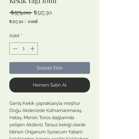
Kekik Yağı 10ml
Normal
İndirimli
 ₺575,00 
₺517,50
Fiyat
Fiyat
₺517,50
/
10ml
10
Mililitre
Adet
*
fiyatı
₺517,50
Sepete Ekle
Hemen Satın Al
Geniş Kekik yapraklarıyla meşhur
Doğu Akdenizde Kahramanmaraş,
Hatay, Mersin Toros dağlarında
yetişen Akdeniz Tarsus kekiği olarak
bilinen Origanum Syriacum Yabani
kekiklerden özenle seçilip Kekikshop