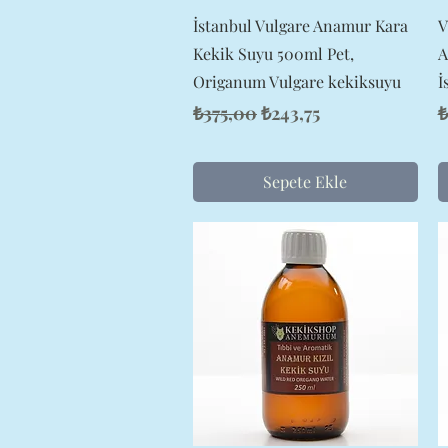
Hızlı Bakış
İstanbul Vulgare Anamur Kara
V
Kekik Suyu 500ml Pet,
A
Origanum Vulgare kekiksuyu
İ
Normal Fiyat
İndirimli Fiyat
N
₺375,00
₺243,75
₺
Sepete Ekle