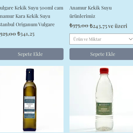
Hızlı Bakış
Hızlı Bakış
ulgare Kekik Suyu 500ml cam
Anamur Kekik Suyu
namur Kara Kekik Suyu
ürünlerimiz
stanbul Origanum Vulgare
₺375,00
Normal Fiyat
İndirimli Fiyat
₺243,75
ve üzeri
ormal Fiyat
İndirimli Fiyat
525,00
₺341,25
Ürün ve Miktar
Sepete Ekle
Sepete Ekle