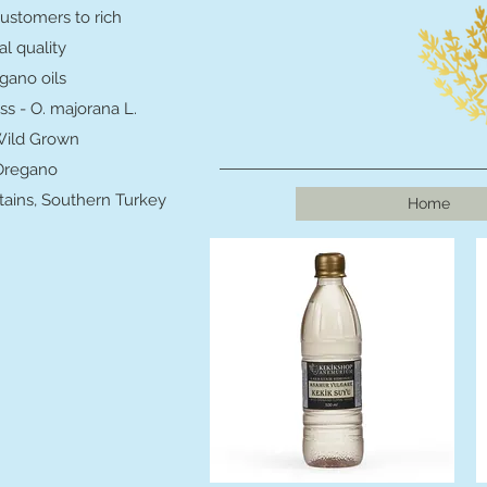
ustomers to rich
al quality
gano oils
s - O. majorana L.
Wild Grown
Oregano
tains, Southern Turkey
Home