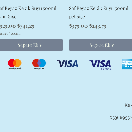
Hızlı Bakış
Hızlı Bakış
af Beyaz Kekik Suyu 500ml
Saf Beyaz Kekik Suyu 500ml
am Şişe
pet şişe
ormal Fiyat
İndirimli Fiyat
Normal Fiyat
İndirimli Fiyat
525,00
₺341,25
₺375,00
₺243,75
41,25
/
500ml
Sepete Ekle
Sepete Ekle
Kek
0536695