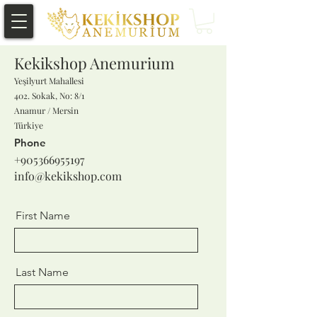
Kekikshop Anemurium
Yeşilyurt Mahallesi
402. Sokak, No: 8/1
Anamur / Mersin
Türkiye
Phone
+905366955197
info@kekikshop.com
First Name
Last Name