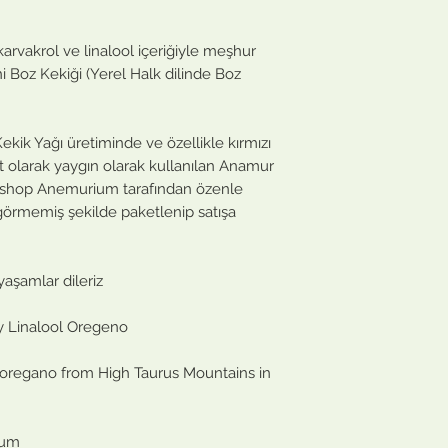
arvakrol ve linalool içeriğiyle meşhur
 Boz Kekiği (Yerel Halk dilinde Boz
Kekik Yağı üretiminde ve özellikle kırmızı
t olarak yaygın olarak kullanılan Anamur
ikshop Anemurium tarafından özenle
 görmemiş şekilde paketlenip satışa
 yaşamlar dileriz
 Linalool Oregeno
d oregano from High Taurus Mountains in
ium