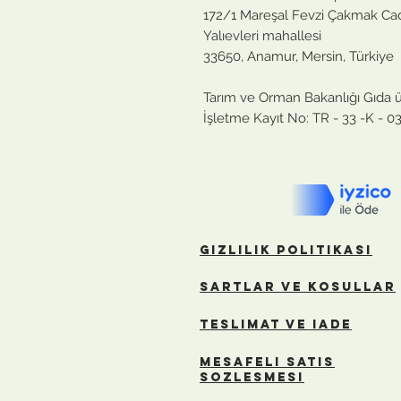
172/1 Mareşal Fevzi Çakmak Ca
Yalıevleri mahallesi
33650, Anamur, Mersin, Türkiye
Tarım ve Orman Bakanlığı Gıda ü
İşletme Kayıt No: TR - 33 -K - 
gızlılık politikası
sartlar ve kosullar
teslımat ve ıade
Mesafeli Satıs
Sozlesmesi