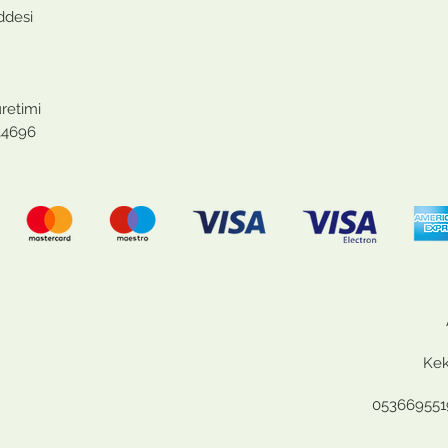
ddesi
retimi
034696
Kek
0536695