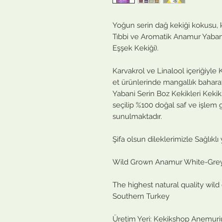
Yoğun serin dağ kekiği kokusu, k
Tıbbi ve Aromatik Anamur Yabani
Eşşek Kekiği).
Karvakrol ve Linalool içeriğiyle 
et ürünlerinde mangallık bahara
Yabani Serin Boz Kekikleri Kek
seçilip %100 doğal saf ve işlem
sunulmaktadır.
Şifa olsun dileklerimizle Sağlıklı
Wild Grown Anamur White-Grey
The highest natural quality wil
Southern Turkey
Üretim Yeri: Kekikshop Anemur