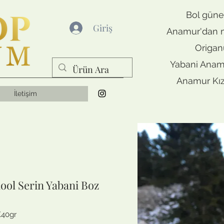
Bol güne
Giriş
Anamur'dan m
Origa
Yabani Anam
Anamur Kızı
İletişim
ool Serin Yabani Boz
K40gr