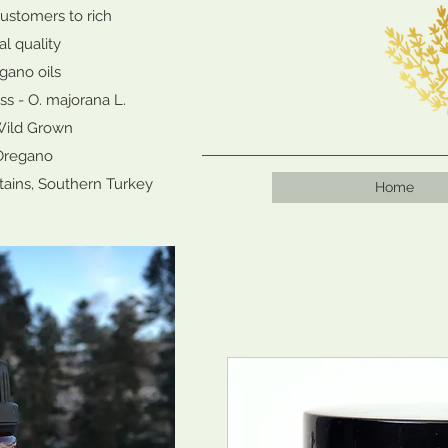
ustomers to rich
al quality
gano oils
s - O. majorana L.
Wild Grown
Oregano
tains, Southern Turkey
Home